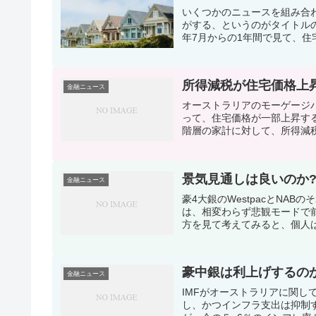
いくつかのニュースを組み合
がする、というのがタイトルの
年7月からの1年間で見て、住宅
所得減税が住宅価格上
金融ニュース
オーストラリアのモーゲージバンク
って、住宅価格が一部上昇す
階層の家計に対して、所得減税
景気見通しは良いのか?
金融ニュース
豪4大銀のWestpacとNA
は、相変わらず悲観モードで
方を見て考えてみると、個人は
豪中銀は利上げするの
金融ニュース
IMFがオーストラリアに関
し、かつインフラ支出は抑制