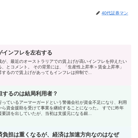
40代証券マン
がインフレを左右する
裁が、最近のオーストラリアでの賃上げが高いインフレを抑えたい
る、とコメント。 その背景には、「生産性上昇率＞賃金上昇率」
するので賃上げがあってもインフレは抑制で...
担するのは結局利用者？
行っているアーマーガードという警備会社が資金不足になり、利用
から資金援助を受けて事業を継続することになった。 すでに昨年
要請を出していたが、当初は支援元になる銀...
済負担は重くなるが、経済は加速方向なのはなぜ