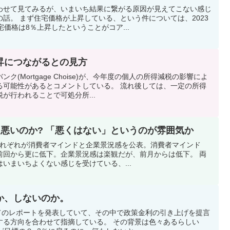
わせて見てみるが、いまいち結果に繋がる原因が見えてこない感じ
話。 まず住宅価格が上昇している、という件については、2023
価格は8％上昇したということがコア...
昇につながるとの見方
(Mortgage Choise)が、今年度の個人の所得減税の影響によ
る可能性があるとコメントしている。 流れ後しては、一定の所得
が行われることで可処分所...
悪いのか? 「悪くはない」というのが雰囲気か
Bのそれぞれが消費者マインドと企業景況感を公表。消費者マインド
前回から更に低下。企業景況感は楽観だが、前月からは低下。 両
いまいちよくない感じを受けている、...
か、しないのか。
してのレポートを発表していて、その中で政策金利の引き上げを提言
する方向を合わせて指摘している。 その背景は色々あるらしい