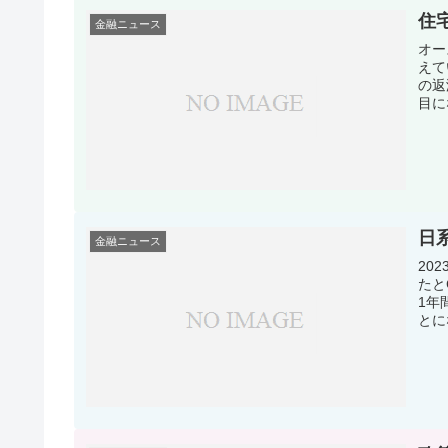
住
金融ニュース
オー
えて
の返
目に
日
金融ニュース
20
たと
1年
とに