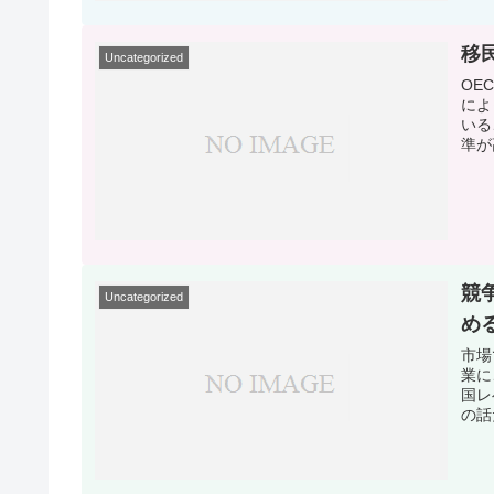
移
Uncategorized
OE
によ
いる
準が
競
Uncategorized
め
市場
業に
国レ
の話