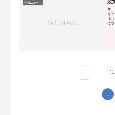
政
金融ニュース
オー
を開
化し
は政
次
1