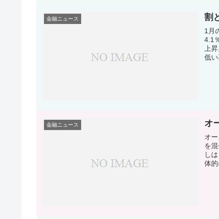
割
金融ニュース
1月
4.
上昇
低い
オ
金融ニュース
オー
を混
しは
体的