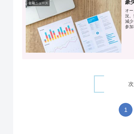
豪
金融ニュース
オー
況。
減少
参加
次
1