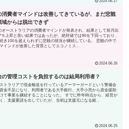
2024.06.27
の消費者マインドは改善してきているが、まだ悲観
領域からは脱出できず
のオーストラリアの消費者マインドが発表され、結果として前月比
.7％上昇と良い結果ではあったが、絶対値では90を下回っており、
続き100を超えられずに悲観の状況が継続している。 悲観の中で
マインドが改善した背景としてエコノミス...
2024.06.26
金の管理コストを負担するのは結局利用者？
ストラリアで現金輸送を行っているアーマーガードという警備会
資金不足になり、利用者である大手銀行、大手小売から資金援助
けて事業を継続することになった。 すでに昨年時点から、経営が
く、支援要請を出していたが、当初は支援元になる銀...
2024.06.25