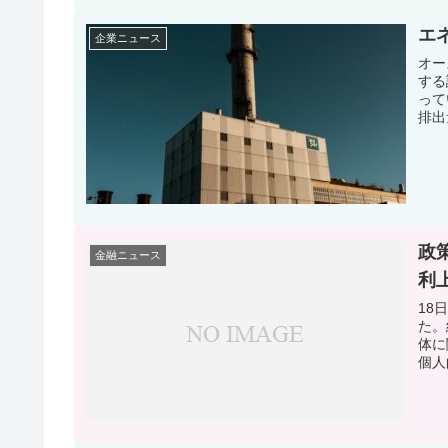
エ
企業ニュース
オー
する
って
排出
政
金融ニュース
利
18
た。
体に
個人