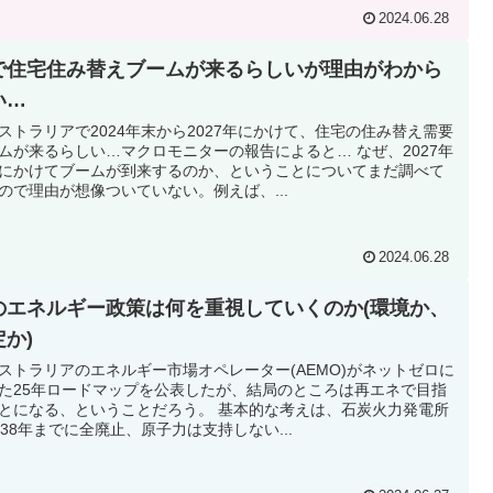
2024.06.28
で住宅住み替えブームが来るらしいが理由がわから
い…
ストラリアで2024年末から2027年にかけて、住宅の住み替え需要
ムが来るらしい…マクロモニターの報告によると… なぜ、2027年
にかけてブームが到来するのか、ということについてまだ調べて
ので理由が想像ついていない。例えば、...
2024.06.28
のエネルギー政策は何を重視していくのか(環境か、
定か)
ストラリアのエネルギー市場オペレーター(AEMO)がネットゼロに
た25年ロードマップを公表したが、結局のところは再エネで目指
とになる、ということだろう。 基本的な考えは、石炭火力発電所
038年までに全廃止、原子力は支持しない...