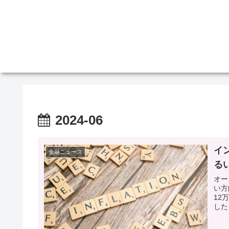
2024-06
イ
金融ニュース
る
オー
い方
12
した