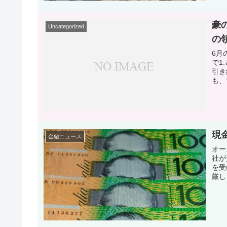
豪
Uncategorized
の
6月
で1
引き
も、
現
金融ニュース
オー
社が
を受
厳し