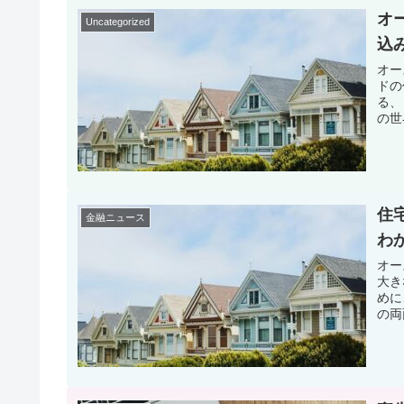
オ
Uncategorized
込
オー
ドの
る、
の世
住
金融ニュース
わ
オー
大き
めに
の両