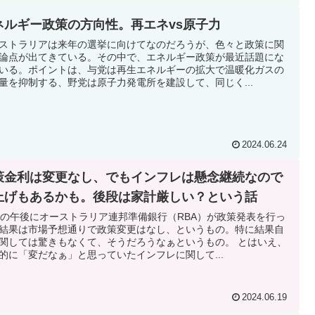
ネルギー政策の方向性。再エネvs原子力
ストラリアは来年の選挙に向けてなのだろうが、色々と政策に関
論点が出てきている。その中で、エネルギー政策が最近話題にな
いる。ポイントは、与党は再生エネルギーの拡大で温暖化ガスの
量を抑制する、野党は原子力発電所を建設して、同じく...
2024.06.24
策金利は変更なし、でもインフレは懸念継続なので
上げもあるかも。後段は家計厳しい？という話
日の午後にオーストラリア連邦準備銀行（RBA）が政策発表を行っ
結果は市場予想通りで政策変更はなし、というもの。特に結果自
関しては驚きもなくて、そうだろうなぁというもの。 とはいえ、
的に「変だなぁ」と思っていたインフレに関して...
2024.06.19