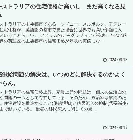
ーストラリアの住宅価格は高いし、まだ高くなる見
み
ストラリアの主要都市である、シドニー、メルボルン、アデレー
住宅価格が、英語圏の都市で見た場合に世界でも高い部類に入
ということらしい。 アメリカのデモグラフィアが公表した2023年
界の英語圏の主要都市の住宅価格が年収の何倍にな...
2024.06.18
宅供給問題の解決は、いつめどに解決するのかよく
からん。
ストラリアの住宅価格上昇、家賃上昇の問題は、個人の生活面の
な問題の一つとして存在している。そのため、政治家は解消のた
、住宅建設を推進すること(供給増加)と移民流入の抑制(需要減少)
面で動いている。 後者の移民流入に関しての統...
2024.06.17