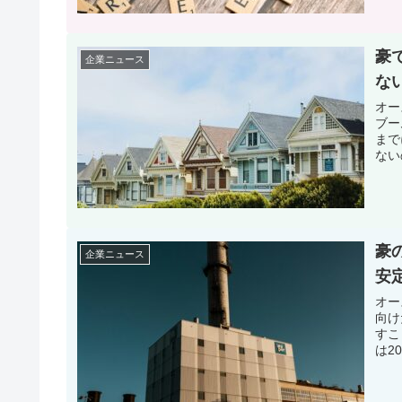
豪
企業ニュース
な
オー
ブー
まで
ない
豪
企業ニュース
安
オー
向け
すこ
は2