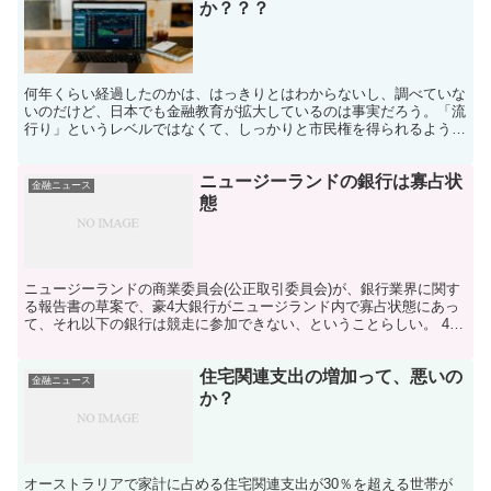
か？？？
何年くらい経過したのかは、はっきりとはわからないし、調べていな
いのだけど、日本でも金融教育が拡大しているのは事実だろう。「流
行り」というレベルではなくて、しっかりと市民権を得られるように
なってきているような気がしている。 NISA制度ができ...
ニュージーランドの銀行は寡占状
金融ニュース
態
ニュージーランドの商業委員会(公正取引委員会)が、銀行業界に関す
る報告書の草案で、豪4大銀行がニュージランド内で寡占状態にあっ
て、それ以下の銀行は競走に参加できない、ということらしい。 4大
銀行が、市場シェアの大きな部分を握っていて、それ以...
住宅関連支出の増加って、悪いの
金融ニュース
か？
オーストラリアで家計に占める住宅関連支出が30％を超える世帯が