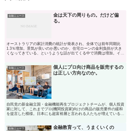
金は天下の周りもの。だけど偏
金融ニュース
る。
オーストラリアの家計消費の統計が発表され、全体では前年同期比
1.3％増加。景気が良いのか悪いのか、住宅ローンの金利負担が大き
くなってきている、というような話が出てくる中で消費は増加。イン
フレで物価が上昇していれば、同じ量を消費していても消費...
個人にプロ向け商品を販売するの
金融ニュース
は正しい方向なのか。
自民党の新金融立国・金融機能再生プロジェクトチームが、個人投資
家に対して、これまでプロ(機関投資家)向けの商品の販売要件の緩和
を提言した模様。日本にも超富裕層と言われる人たちが増えている
し、その人たちはこれまで金融商品取引法が対象としていた...
金融教育って、うまくいくの
金融ニュース