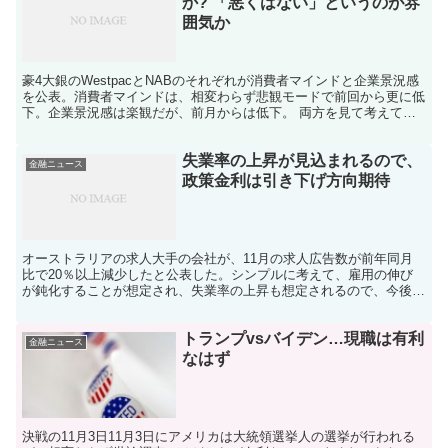
か? 「悪くはない」というのが雰
囲気か
豪4大銀のWestpacとNABのそれぞれが消費者マインドと企業景況感
を公表。消費者マインドは、相変わらず悲観モードで前回から更に低
下。企業景況感は楽観だが、前月からは低下。 両方を見て考えてみ
ると、個人はいまいちよくない感じを受けている、...
失業率の上昇が見込まれるので、
金融ニュース
政策金利は引き下げ方向期待
オーストラリアの求人大手の会社が、11月の求人広告数が前年同月
比で20％以上減少したと公表した。シンプルに考えて、雇用の伸び
が鈍化することが想定され、失業率の上昇も想定されるので、今後の
結果にはよるがオーストラリアの金融政策は金利引き下げ方...
トランプvsバイデン…現職は有利
金融ニュース
なはず
決戦の11月3日11月3日にアメリカは大統領選挙人の選挙が行われる