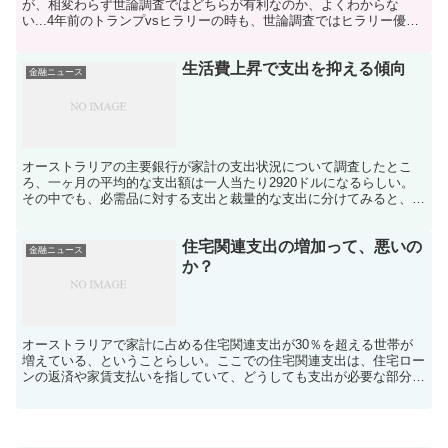
が、相変わらず世論調査ではどちらが有利なのか、よくわからな
い...4年前のトランプvsヒラリーの時も、世論調査ではヒラリー優勢
という結果で、世界中の報道が次期大統領はヒラリー...
生活費上昇で支出を抑える傾向
金融ニュース
オーストラリアの主要銀行が家計の支出状況について調査したとこ
ろ、一ヶ月の平均的な支出額は一人当たり2920ドルになるらしい。
その中でも、必需品に対する支出と裁量的な支出に分けてみると、生
活費が上昇しているので必需品の抑制額は裁量的支出に対し...
住宅関連支出の増加って、悪いの
金融ニュース
か？
オーストラリアで家計に占める住宅関連支出が30％を超える世帯が
増えている、ということらしい。ここでの住宅関連支出は、住宅ロー
ンの返済や家賃支払いを指していて、どうしても支出が必要な部分の
項目になっている。支出が増えることで、他の項目の支出が...