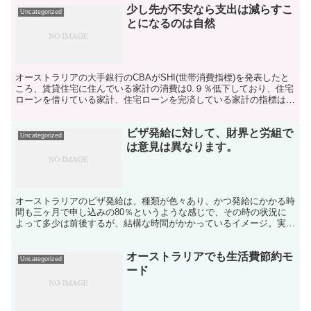
少し先が不安なら支出は減らすこ
Uncategorized
とになるのは自然
オーストラリアの大手銀行のCBAがSHI(世帯消費指標)を発表したと
ころ、賃貸住宅に住んでいる家計の消費は0.９％低下しており、住宅
ローンを借りている家計、住宅ローンを完済している家計の指標は
1.5％増加、2.1％増加になっていたと。 この...
ビザ発給に対して、財界と労組で
Uncategorized
は意見は異なります。
オーストラリアのビザ発給は、種類が色々あり、かつ発給にかかる時
間も三ヶ月で申し込みの80％というような感じで、その時の状況に
よって多少は前後するが、結構な時間がかかっているイメージ。実際
に自分の経験でも、その時はコロナあけ後で処理数が多かっ...
オーストラリアでも生活費節約モ
Uncategorized
ード