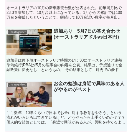
オーストラリアの10月の新車販売台数が公表された。前年同月比で
23.3％増加して、10万台以上になっている。1月からの累計では100
万台を突破したということで、継続して10万台近い数字が毎月出て
いる。 売れ筋の車種はピックアップトラックで、...
追加あり 5月7日の答え合わせ
Uncategorized
(オーストラリアドルvs日本円）
追加分は再下段オーストラリア時間の14：30にオーストラリア連邦
準備銀行(RBA)が5月の理事会の内容を公表。結果は、予想通りで金
融政策に変更なし、というもの。 その結果として、対円での豪ドル
の水準は102.20円手前の近辺から、14：30...
お金の勉強は身近で興味のある人
Uncategorized
がやるのがベスト
ここ数年、10年くらいで日本でお金に対する教育をやろう、という
流れがいろいろ出てきているけど、どうやったら上手くいのか？？？
個人的な結論としては、「身近で興味がある人が、興味を持てるよう
に一緒にやるのがベスト」というもの。銀行や証券会社が金...