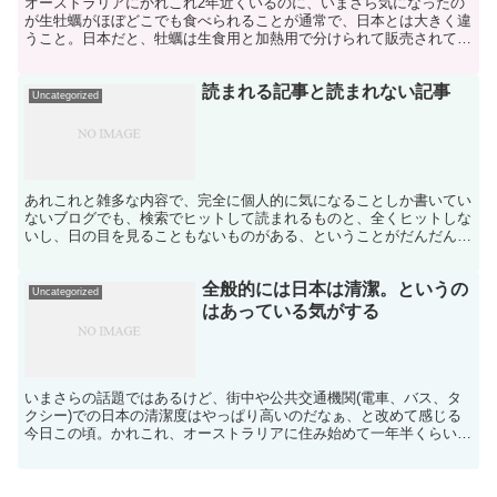
オーストラリアにかれこれ2年近くいるのに、いまさら気になったの
が生牡蠣がほぼどこでも食べられることが通常で、日本とは大きく違
うこと。日本だと、牡蠣は生食用と加熱用で分けられて販売されてい
て、随分前に仕入れた知識では海で養殖した牡蠣は生食用も...
読まれる記事と読まれない記事
Uncategorized
あれこれと雑多な内容で、完全に個人的に気になることしか書いてい
ないブログでも、検索でヒットして読まれるものと、全くヒットしな
いし、日の目を見ることもないものがある、ということがだんだんわ
かってきたところ。 特に積極的に読んでもらうように意識...
全般的には日本は清潔。というの
Uncategorized
はあっている気がする
いまさらの話題ではあるけど、街中や公共交通機関(電車、バス、タ
クシー)での日本の清潔度はやっぱり高いのだなぁ、と改めて感じる
今日この頃。かれこれ、オーストラリアに住み始めて一年半くらいが
経過して、都会の真ん中だろうと、ちょっとした駅周辺でも...