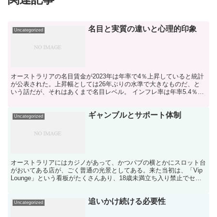
名目と実質の違いと心理的印象
Uncategorized
オーストラリアの名目賃金が2023年は年率で4％上昇していると統計
が公表された。上昇幅としては26年ぶりの水準で大きなものだ、と
いう話だが、それはあくまで名目レベル。 インフレ率は年率5.4％な
ので、実質でみれば賃金は減少しているということ...
ギャンブルとサポート体制
Uncategorized
オーストラリアにはカジノがあって、かつパブの横とかにスロット台
がおいてある店が、ごく普通の光景としてある。来た当初は、「Vip
Lounge」という看板がたくさんあり、18歳未満立ち入り禁止でセキ
ュリティーの人が立っていたので、チェーン系の...
追いかけ続ける必要性
Uncategorized