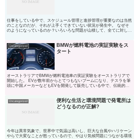
仕事をしている中で、スケジュール管理と進捗管理が重要なのは当然
のことなのだが、それが上手くできていない状況が発生中。 なぜそ
のようになっているのか？いろいろな問題が山積して、全てに対して
配慮ができていないから。背極的な姿勢で取り組むことがで...
BMWが燃料電池の実証実験をス
Uncategorized
タート
オーストラリアでBMWが燃料電池車の実証実験をオーストラリアで
開始した。 EVが数年前からとてつもないブームになり、テスラを筆
頭に中国メーカーなどもEVを開発して販売している中で、伝統的な
自動車会社のBMWがオーストラリアで水素で走る燃料電...
便利な生活と環境問題で発電所は
Uncategorized
どうなるのが正解?
今年は異常気象で、世界中で気温は高いし、巨大な台風やハリケーン
やらで大変なことが怒っているので、やはり気候問題につながる環境