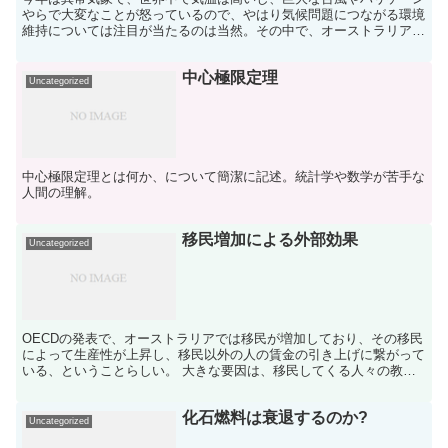
やらで大変なことが怒っているので、やはり気候問題につながる環境
維持については注目が当たるのは当然。その中で、オーストラリアは
ある石炭火力発電所を2025年に閉鎖する予定で進んでい...
中心極限定理
Uncategorized
中心極限定理とは何か、について簡潔に記述。統計学や数学が苦手な
人間の理解。
移民増加による外部効果
Uncategorized
OECDの発表で、オーストラリアでは移民が増加しており、その移民
によって生産性が上昇し、移民以外の人の賃金の引き上げに繋がって
いる、ということらしい。 大きな要因は、移民してくる人々の教育
水準が高く、約60％が高等教育を受けている人になって...
化石燃料は衰退するのか?
Uncategorized