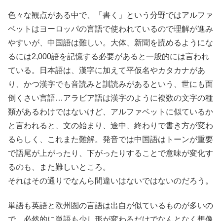
色々な観点がある中で、「書く」という分野ではアルファ
ベットはヨーロッパの言語で使われているので理解が進み
やすいが、中国語は難しい。大体、新聞を読めるようにな
るには2,000語を記憶する必要があると一般的には言われ
ている。日本語は、漢字に加えて平仮名やカタカナがあ
り、かつ漢字でも音読みと訓読みがあるという、世にも面
倒くさい言語…アラビア語は漢字のように複数の文字の種
類があるわけではないけど、アルファベットに似ているか
と言われると、文の始まり、途中、終わりで書き方が変わ
るらしく、これまた難解。発音では中国語はトーンが重要
で語尾が上がったり、下がったりすることで意味が変化す
るのも、また難しいところ。
それはその通りでなんら間違いはないではないのだろう。
単語も英語と欧州圏の言語は出自が似ているものが多いの
で、必然的に単語も少し形が変わるだけでなんとなく想像