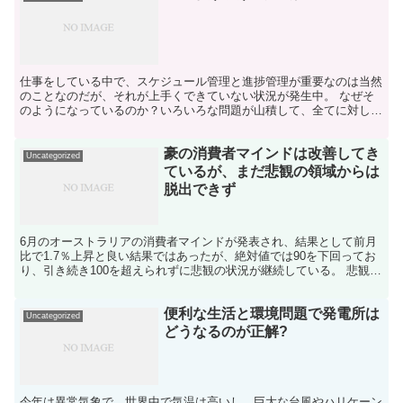
仕事をしている中で、スケジュール管理と進捗管理が重要なのは当然
のことなのだが、それが上手くできていない状況が発生中。 なぜそ
のようになっているのか？いろいろな問題が山積して、全てに対して
配慮ができていないから。背極的な姿勢で取り組むことがで...
豪の消費者マインドは改善してき
Uncategorized
ているが、まだ悲観の領域からは
脱出できず
6月のオーストラリアの消費者マインドが発表され、結果として前月
比で1.7％上昇と良い結果ではあったが、絶対値では90を下回ってお
り、引き続き100を超えられずに悲観の状況が継続している。 悲観の
中でも、マインドが改善した背景としてエコノミス...
便利な生活と環境問題で発電所は
Uncategorized
どうなるのが正解?
今年は異常気象で、世界中で気温は高いし、巨大な台風やハリケーン