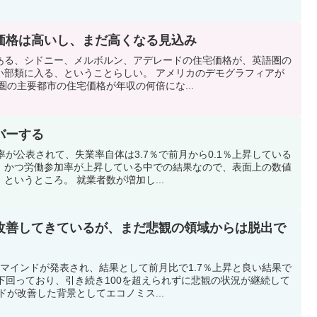
価格は高いし、まだ高くなる見込み
ある、シドニー、メルボルン、アデレードの住宅価格が、英語圏の
い部類に入る、ということらしい。 アメリカのデモグラフィアが
圏の主要都市の住宅価格が年収の何倍にな...
バーする
率が公表されて、失業率自体は3.7％で前月から0.1％上昇している
、かつ労働参加率が上昇している中での結果なので、表面上の数値
というところ。 就業者数が増加し...
改善してきているが、まだ悲観の領域からは脱出で
マインドが発表され、結果として前月比で1.7％上昇と良い結果で
下回っており、引き続き100を超えられずに悲観の状況が継続して
ドが改善した背景としてエコノミス...