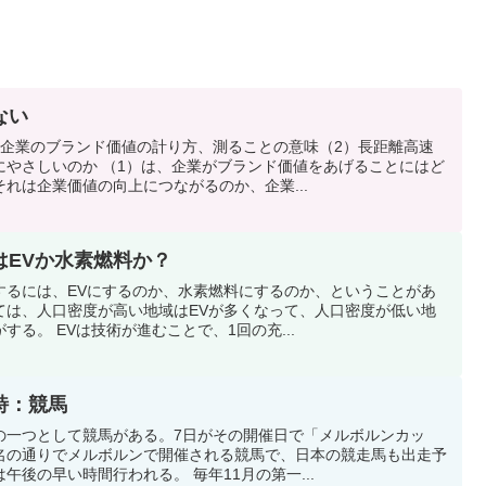
ない
）企業のブランド価値の計り方、測ることの意味（2）長距離高速
にやさしいのか （1）は、企業がブランド価値をあげることにはど
れは企業価値の向上につながるのか、企業...
はEVか水素燃料か？
するには、EVにするのか、水素燃料にするのか、ということがあ
ては、人口密度が高い地域はEVが多くなって、人口密度が低い地
る。 EVは技術が進むことで、1回の充...
詩：競馬
の一つとして競馬がある。7日がその開催日で「メルボルンカッ
名の通りでメルボルンで開催される競馬で、日本の競走馬も出走予
後の早い時間行われる。 毎年11月の第一...