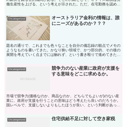
働生産性を上げる、という考えが示された。ただ、在宅勤務を認めな
いなどの一方的な話ではなく、在宅勤務...
オーストラリア金利の情報は、誰
Uncategorized
にニーズがあるのか？？？
題名の通りで、これまでも色々なことを自分の備忘録の観点でメモの
ようなものを書いてきた。かなり狭い領域で、かつ部分的、その後の
展開を考えていく点までには触れず、という書き殴りで進めてきた
が、それって意味があるのか？という観点に改めて立ち返って...
競争力のない産業に政府が支援を
Uncategorized
する意味をどこに求めるか。
市場で競争力(価格なのか、商品なのか、どちらでもよいが)のない産
業に、政府が支援を行うことの意味はどう考えたら良いのだろうか。
国レベルで、支援しないよりもしたほうが良い、という判断があって
の話だとは思うが、その支援したほうが良い、が具体的に...
住宅供給不足に対して空き家税
Uncategorized