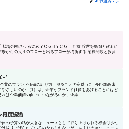
40代証券マン
を均衡させる要素 Y-C-G=I Y-C-G: 貯蓄 貯蓄を民間と政府に
G)=I 金融市場からの入りのフローと出るフローが均衡する 消費関数と投資
ない
）企業のブランド価値の計り方、測ることの意味（2）長距離高速
にやさしいのか （1）は、企業がブランド価値をあげることにはど
れは企業価値の向上につながるのか、企業...
を再度認識
治体の予算の話が大きなニュースとして取り上げられる機会は少な
では取り上げられているのかもしれないが、あまり大きなニュース