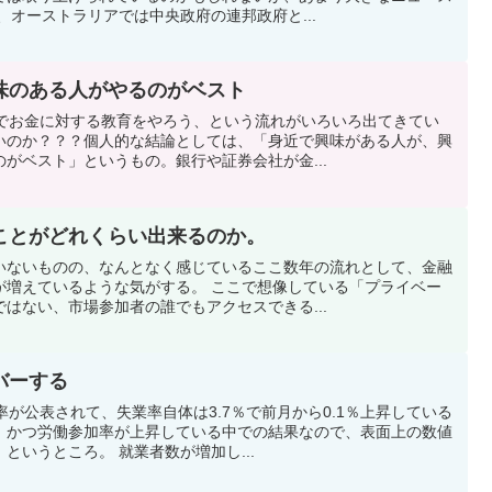
、オーストラリアでは中央政府の連邦政府と...
味のある人がやるのがベスト
本でお金に対する教育をやろう、という流れがいろいろ出てきてい
いのか？？？個人的な結論としては、「身近で興味がある人が、興
がベスト」というもの。銀行や証券会社が金...
ことがどれくらい出来るのか。
いないものの、なんとなく感じているここ数年の流れとして、金融
が増えているような気がする。 ここで想像している「プライベー
はない、市場参加者の誰でもアクセスできる...
バーする
率が公表されて、失業率自体は3.7％で前月から0.1％上昇している
、かつ労働参加率が上昇している中での結果なので、表面上の数値
というところ。 就業者数が増加し...