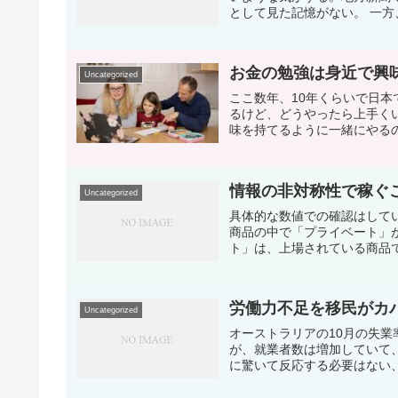
として見た記憶がない。 一方
お金の勉強は身近で興
Uncategorized
ここ数年、10年くらいで日
るけど、どうやったら上手く
味を持てるように一緒にやるの
情報の非対称性で稼ぐ
Uncategorized
具体的な数値での確認はして
商品の中で「プライベート」
ト」は、上場されている商品で
労働力不足を移民がカ
Uncategorized
オーストラリアの10月の失業
が、就業者数は増加していて
に驚いて反応する必要はない、