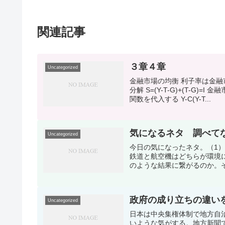
関連記事
３章４章
Uncategorized
金融市場の均衡 利子率は金融市場
分解 S=(Y-T-G)+(T-
関数を代入する Y-C(Y-T...
気になるネタ 調べて
Uncategorized
今日の気になったネタ。（1
鉄道と航空機はどちらが環境
のような結果に繋がるのか。そ
政府の成り立ちの違い
Uncategorized
日本は中央集権体制で地方自
いような気がする。地方新聞