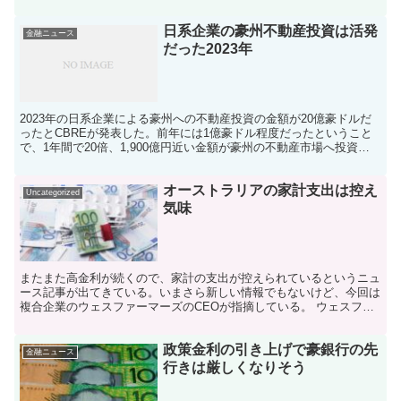
った日と郵便局から貰う交付書の日付がズレると.....
日系企業の豪州不動産投資は活発
金融ニュース
だった2023年
2023年の日系企業による豪州への不動産投資の金額が20億豪ドルだ
ったとCBREが発表した。前年には1億豪ドル程度だったということ
で、1年間で20倍、1,900億円近い金額が豪州の不動産市場へ投資さ
れたことになる。 日系の大手デベロッパーで...
オーストラリアの家計支出は控え
Uncategorized
気味
またまた高金利が続くので、家計の支出が控えられているというニュ
ース記事が出てきている。いまさら新しい情報でもないけど、今回は
複合企業のウェスファーマーズのCEOが指摘している。 ウェスファ
ーマーズは小売部門にKマート、ターゲット、バニングす...
政策金利の引き上げで豪銀行の先
金融ニュース
行きは厳しくなりそう