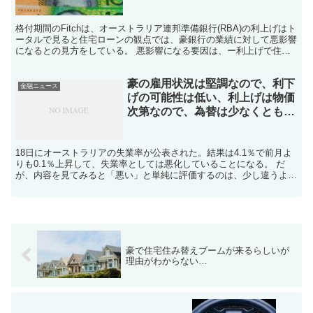
格付期間のFitchは、オーストラリア連邦準備銀行(RBA)の利上げはト
ータルで見ると住宅ローンの観点では、豪銀行の業績に対して悪影響
になるとの見方をしている。 悪影響になる要因は、ー利上げで住宅
ローンの延滞率が上昇することでコストが上昇す...
豪の雇用状況は堅調なので、利下
金融ニュース
げの可能性は低い、利上げは物価
次第なので、為替は少なくとも円
高は少し遠そう
18日にオーストラリアの失業率が公表された。結果は4.1％で前月よ
りも0.1％上昇して、失業率としては悪化していることになる。 だ
が、内容を見てみると「悪い」と単純に評価するのは、少し違うよう
な内容になっている。具体的には、就業者数は5万人...
豪で住宅住み替えブームが来るらしいが
理由がわからない…