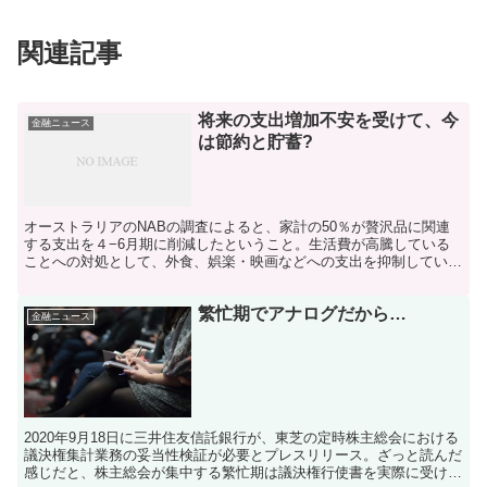
関連記事
将来の支出増加不安を受けて、今
金融ニュース
は節約と貯蓄?
オーストラリアのNABの調査によると、家計の50％が贅沢品に関連
する支出を４−6月期に削減したということ。生活費が高騰している
ことへの対処として、外食、娯楽・映画などへの支出を抑制してい
る。他方で、子供やペットへの支出に関しては抑制を検討し...
繁忙期でアナログだから…
金融ニュース
2020年9月18日に三井住友信託銀行が、東芝の定時株主総会における
議決権集計業務の妥当性検証が必要とプレスリリース。ざっと読んだ
感じだと、株主総会が集中する繁忙期は議決権行使書を実際に受け取