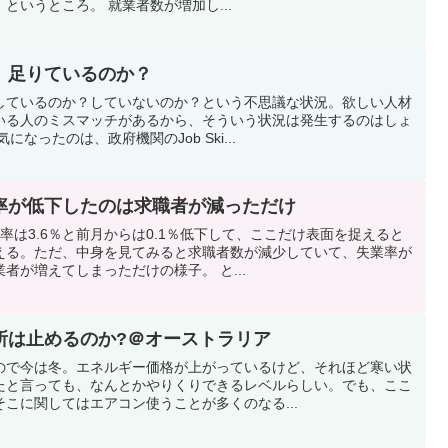
というところ。 就業者数が増加し...
、足りているのか？
しているのか？していないのか？という不思議な状況。欲しい人材
いる人のミスマッチがあるから、そういう状況は発生するのはしょ
なったのは、政府機関のJob Ski...
率が低下したのは求職者が減っただけ
率は3.6％と前月からは0.1％低下して、ここだけ表面を捉えると
える。ただ、中身を見てみると求職者数が減少していて、失業率が
者が増えてしまっただけの様子。 と...
所は止めるのか?＠オーストラリア
ので今は冬。エネルギー価格が上がっているけど、それほど寒い状
たと言っても、なんとかやりくりできるレベルらしい。でも、ここ
こに関してはエアコン使うことが多くのなる...