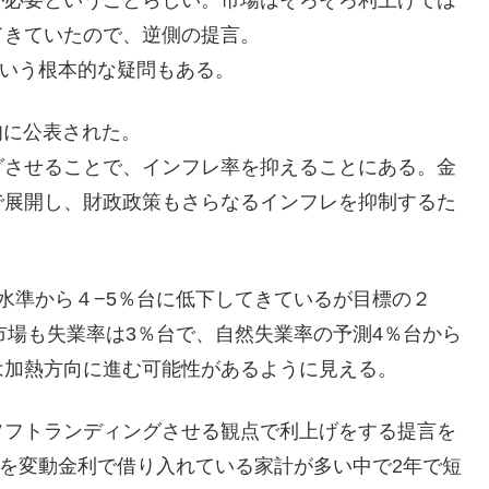
てきていたので、逆側の提言。
という根本的な疑問もある。
旬に公表された。
グさせることで、インフレ率を抑えることにある。金
で展開し、財政政策もさらなるインフレを抑制するた
水準から４−5％台に低下してきているが目標の２
市場も失業率は3％台で、自然失業率の予測4％台から
は加熱方向に進む可能性があるように見える。
ソフトランディングさせる観点で利上げをする提言を
ンを変動金利で借り入れている家計が多い中で2年で短