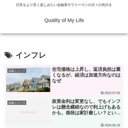
日常をより良く楽しみたい金融系サラリーマンの日々の気付き
Quality of My Life
インフレ
住宅価格は上昇し、返済負担は重
金融ニュース
くなるが、経済は加速方向なのは
なぜ
2024.07.02
政策金利は変更なし、でもインフ
金融ニュース
レは懸念継続なので利上げもある
かも。後段は家計厳しい？という
話
2024.06.19